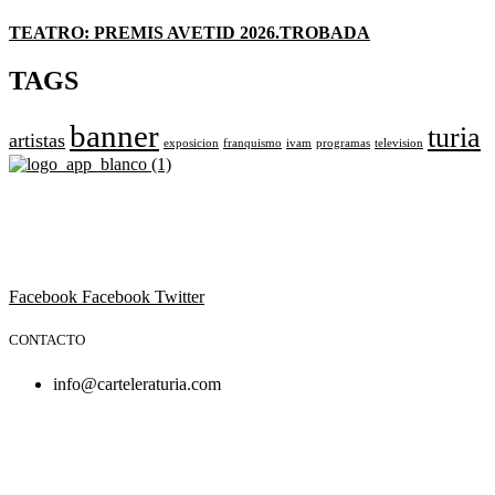
TEATRO: PREMIS AVETID 2026.TROBADA
TAGS
banner
turia
artistas
exposicion
franquismo
ivam
programas
television
Revista cultural de Valencia desde 1964.
Todo el ocio, cultura, cine y espectáculos de la Comunidad
Valenciana.
Facebook
Facebook
Twitter
CONTACTO
info@carteleraturia.com
PUBLICIDAD:
publicidad@carteleraturia.com |
REDACCIÓN:
turia@carteleraturia.com actos@carteleraturia.com