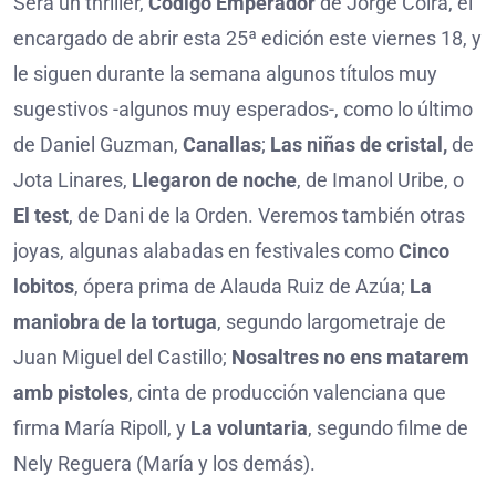
Será un thriller,
Código Emperador
de Jorge Coira, el
encargado de abrir esta 25ª edición este viernes 18, y
le siguen durante la semana algunos títulos muy
sugestivos -algunos muy esperados-, como lo último
de Daniel Guzman,
Canallas
;
Las niñas de cristal,
de
Jota Linares,
Llegaron de noche
, de Imanol Uribe, o
El test
, de Dani de la Orden. Veremos también otras
joyas, algunas alabadas en festivales como
Cinco
lobitos
, ópera prima de Alauda Ruiz de Azúa;
La
maniobra de la tortuga
, segundo largometraje de
Juan Miguel del Castillo;
Nosaltres no ens matarem
amb pistoles
, cinta de producción valenciana que
firma María Ripoll, y
La voluntaria
, segundo filme de
Nely Reguera (María y los demás).