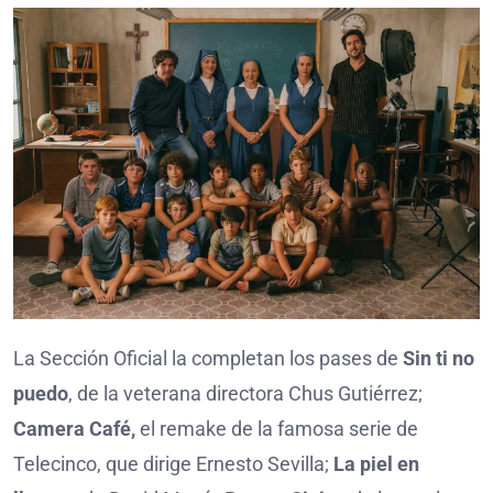
La Sección Oficial la completan los pases de
Sin ti no
puedo
, de la veterana directora Chus Gutiérrez;
Camera Café,
el remake de la famosa serie de
Telecinco, que dirige Ernesto Sevilla;
La piel en