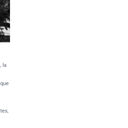
 la
 que
tes,
n