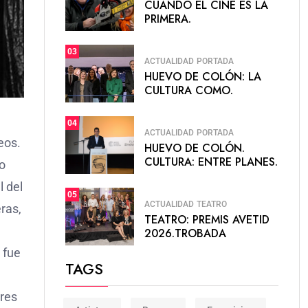
CUANDO EL CINE ES LA
PRIMERA.
03
ACTUALIDAD
PORTADA
HUEVO DE COLÓN: LA
CULTURA COMO.
04
ACTUALIDAD
PORTADA
eos.
HUEVO DE COLÓN.
CULTURA: ENTRE PLANES.
io
l del
05
ACTUALIDAD
TEATRO
ras,
TEATRO: PREMIS AVETID
2026.TROBADA
 fue
TAGS
ores