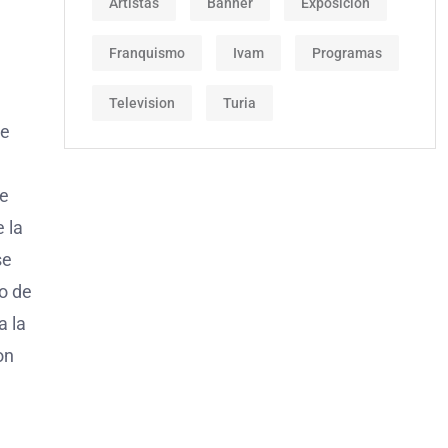
Artistas
Banner
Exposicion
Franquismo
Ivam
Programas
Television
Turia
de
se
 la
se
io de
a la
on