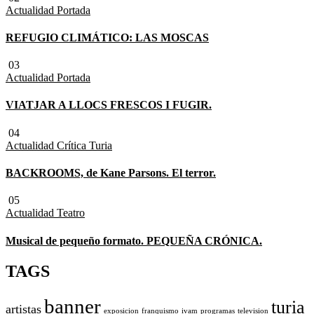
Actualidad
Portada
REFUGIO CLIMÁTICO: LAS MOSCAS
03
Actualidad
Portada
VIATJAR A LLOCS FRESCOS I FUGIR.
04
Actualidad
Crítica Turia
BACKROOMS, de Kane Parsons. El terror.
05
Actualidad
Teatro
Musical de pequeño formato. PEQUEÑA CRÓNICA.
TAGS
banner
turia
artistas
exposicion
franquismo
ivam
programas
television