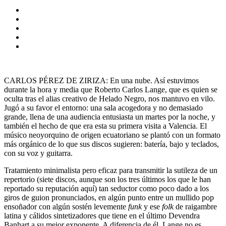
CARLOS PÉREZ DE ZIRIZA: En una nube. Así estuvimos
durante la hora y media que Roberto Carlos Lange, que es quien se
oculta tras el alias creativo de Helado Negro, nos mantuvo en vilo.
Jugó a su favor el entorno: una sala acogedora y no demasiado
grande, llena de una audiencia entusiasta un martes por la noche, y
también el hecho de que era esta su primera visita a Valencia. El
músico neoyorquino de origen ecuatoriano se plantó con un formato
más orgánico de lo que sus discos sugieren: batería, bajo y teclados,
con su voz y guitarra.
Tratamiento minimalista pero eficaz para transmitir la sutileza de un
repertorio (siete discos, aunque son los tres últimos los que le han
reportado su reputación aquí) tan seductor como poco dado a los
giros de guion pronunciados, en algún punto entre un mullido pop
ensoñador con algún sostén levemente
funk
y ese
folk
de raigambre
latina y cálidos sintetizadores que tiene en el último Devendra
Banhart a su mejor exponente. A diferencia de él, Lange no es