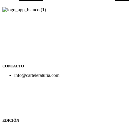
Revista cultural de Valencia desde 1964.
Todo el ocio, cultura, cine y espectáculos de la Comunidad
Valenciana.
CONTACTO
info@carteleraturia.com
PUBLICIDAD:
publicidad@carteleraturia.com |
REDACCIÓN:
turia@carteleraturia.com actos@carteleraturia.com
TIENDA ONLINE:
tienda@carteleraturia.com
EDICIÓN
EDITA:
PUBLICACIONES TURIA S.L. Depósito Legal: V-151-