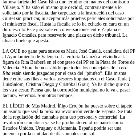
famosa tarjeta del Caso Bina que terminó en manos del comisario
Villarejo. Y ha sido el mismo que decidió, contrariamente a lo
solicitado por la fiscalía, dar carpetazo a la instrucción del caso
Gürtel sin practicar, ni aceptar más pruebas periciales solicitadas por
el ministerio fiscal. Hasta la fiscalía se lo ha echado en cara en un
duro escrito.Este juez sale en conversaciones entre Zaplana e
Ignacio González para reservarle una plaza en dicho tribunal. La
cloaca huele que apesta.
LA QUE no gana para sustos es Maria José Catalá, candidata del PP
al Ayuntamiento de Valencia. La euforia la lanzó a reivindicar la
figura de Rita Barberá en el congreso del PP en la Plaza de Toros de
Valencia. Ahora hemos sabido que todos los concejales de la
era
Rita
están siendo juzgados por el caso del “pitufeo”. Ella misma
tiene entre sus filas a varios asesores imputados en el Caso Taula (
LuisSalom, Cristina Diego y Cristóbal Grau). Ya ha dicho que no
los va a cesar. Piensa que la corrupción municipal no le va a pasar
factura. Veremos. Son otros tiempos.
EL LÍDER de Más Madrid, Íñigo Errejón ha puesto sobre el tapete
un asunto que será la próxima revolución verde de España. Se trata
de la regulación del cannabis para uso personal y comercial. La
revolución cannábica ya se ha producido en otros países como
Estados Unidos, Uruguay o Alemania. España podría ser una
potencia por la cantidad de días anuales con sol.