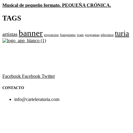
Musical de pequeño formato. PEQUEÑA CRÓNICA.
TAGS
banner
turia
artistas
exposicion
franquismo
ivam
programas
television
Revista cultural de Valencia desde 1964.
Todo el ocio, cultura, cine y espectáculos de la Comunidad
Valenciana.
Facebook
Facebook
Twitter
CONTACTO
info@carteleraturia.com
PUBLICIDAD:
publicidad@carteleraturia.com |
REDACCIÓN:
turia@carteleraturia.com actos@carteleraturia.com
TIENDA ONLINE:
tienda@carteleraturia.com