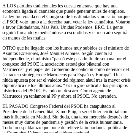
A LOS partidos tradicionales les cuesta enterarse que hay una
economía ligada al cannabis que puede generar miles de empleos.
La ley fue votada en el Congreso de los diputados y no salió porque
el PSOE votó junto a la derecha para vetar la ley cannábica. Votaron
a favor Ciudadanos, Mas País, Unidas Podemos, ERC. La gente
seguirá fumando y medicándose a escondidas y el mercado seguirá
en manos de las mafias.
OTRO que ha llegado con los humos muy subidos es el ministro de
Asuntos Exteriores, José Manuel Albares. Según cuenta El
Independiente, el ministro “paseó este pasado fin de semana por el
congreso del PSOE la asociación estratégica bilateral con
Marruecos” y el papel del Gobierno de coalición como defensor del
“carácter estratégico de Marruecos para España y Europa”. Una
nítida apuesta por ser el valedor del régimen alauí tras la mayor crisis
diplomática de los últimos años. “Es un giro radical a los principios
históricos del PSOE. Es todo un descaro. Como agente de
Marruecos ya teníamos al PP y ahora el PSOE. No aprenden.
EL PASADO Congreso Federal del PSOE ha catapultado al
Presidente de la Generalitat, Ximo Puig, a ser el líder territorial con
más influencia en Madrid. Sin duda, una tarea merecida después de
meses muy duros de pandemia y gestión de la crisis humanitaria.
Todo un espaldarazo que pone de relieve la importancia política de
la Comunitat Valenciana en el tablero nacional.