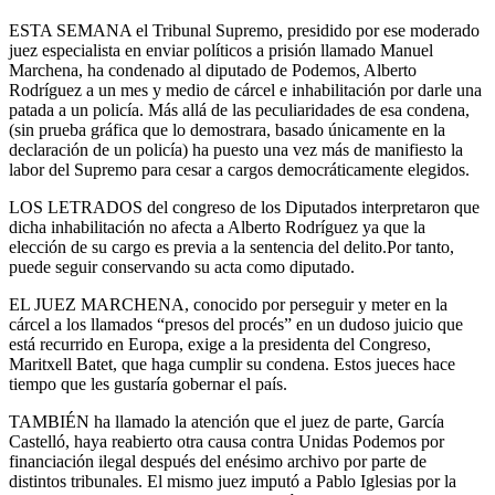
ESTA SEMANA el Tribunal Supremo, presidido por ese moderado
juez especialista en enviar políticos a prisión llamado Manuel
Marchena, ha condenado al diputado de Podemos, Alberto
Rodríguez a un mes y medio de cárcel e inhabilitación por darle una
patada a un policía. Más allá de las peculiaridades de esa condena,
(sin prueba gráfica que lo demostrara, basado únicamente en la
declaración de un policía) ha puesto una vez más de manifiesto la
labor del Supremo para cesar a cargos democráticamente elegidos.
LOS LETRADOS del congreso de los Diputados interpretaron que
dicha inhabilitación no afecta a Alberto Rodríguez ya que la
elección de su cargo es previa a la sentencia del delito.Por tanto,
puede seguir conservando su acta como diputado.
EL JUEZ MARCHENA, conocido por perseguir y meter en la
cárcel a los llamados “presos del procés” en un dudoso juicio que
está recurrido en Europa, exige a la presidenta del Congreso,
Maritxell Batet, que haga cumplir su condena. Estos jueces hace
tiempo que les gustaría gobernar el país.
TAMBIÉN ha llamado la atención que el juez de parte, García
Castelló, haya reabierto otra causa contra Unidas Podemos por
financiación ilegal después del enésimo archivo por parte de
distintos tribunales. El mismo juez imputó a Pablo Iglesias por la