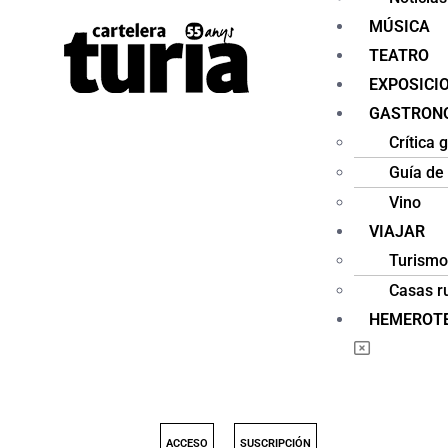
MÚSICA
TEATRO
EXPOSICI
GASTRON
Crítica
Guía de
Vino
VIAJAR
Turismo
Casas r
HEMEROT
ACCESO
SUSCRIPCIÓN