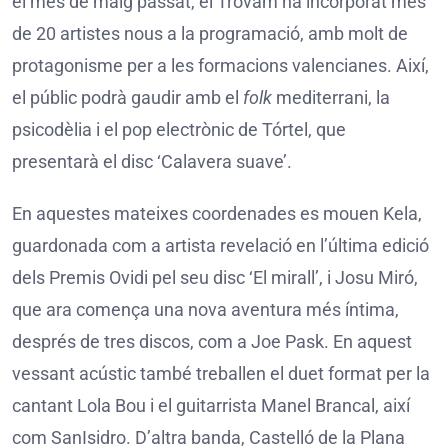
el mes de maig passat, el Trovam ha incorporat més
de 20 artistes nous a la programació, amb molt de
protagonisme per a les formacions valencianes. Així,
el públic podrà gaudir amb el
folk
mediterrani, la
psicodèlia i el pop electrònic de Tórtel, que
presentarà el disc ‘Calavera suave’.
En aquestes mateixes coordenades es mouen Kela,
guardonada com a artista revelació en l’última edició
dels Premis Ovidi pel seu disc ‘El mirall’, i Josu Miró,
que ara comença una nova aventura més íntima,
després de tres discos, com a Joe Pask. En aquest
vessant acústic també treballen el duet format per la
cantant Lola Bou i el guitarrista Manel Brancal, així
com SanIsidro. D’altra banda, Castelló de la Plana