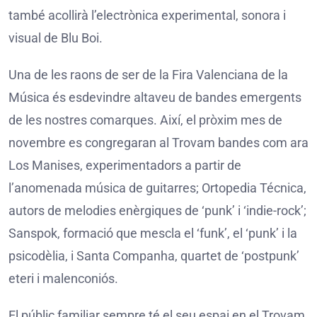
també acollirà l’electrònica experimental, sonora i
visual de Blu Boi.
Una de les raons de ser de la Fira Valenciana de la
Música és esdevindre altaveu de bandes emergents
de les nostres comarques. Així, el pròxim mes de
novembre es congregaran al Trovam bandes com ara
Los Manises, experimentadors a partir de
l’anomenada música de guitarres; Ortopedia Técnica,
autors de melodies enèrgiques de ‘punk’ i ‘indie-rock’;
Sanspok, formació que mescla el ‘funk’, el ‘punk’ i la
psicodèlia, i Santa Companha, quartet de ‘postpunk’
eteri i malenconiós.
El públic familiar sempre té el seu espai en el Trovam.