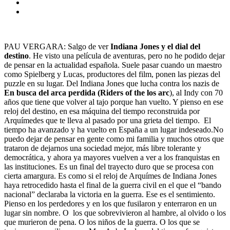
PAU VERGARA: Salgo de ver
Indiana Jones y el dial del
destino
. He visto una película de aventuras, pero no he podido dejar
de pensar en la actualidad española. Suele pasar cuando un maestro
como Spielberg y Lucas, productores del film, ponen las piezas del
puzzle en su lugar. Del Indiana Jones que lucha contra los nazis de
En busca del arca perdida (Riders of the los arc
), al Indy con 70
años que tiene que volver al tajo porque han vuelto. Y pienso en ese
reloj del destino, en esa máquina del tiempo reconstruida por
Arquímedes que te lleva al pasado por una grieta del tiempo. El
tiempo ha avanzado y ha vuelto en España a un lugar indeseado.No
puedo dejar de pensar en gente como mi familia y muchos otros que
trataron de dejarnos una sociedad mejor, más libre tolerante y
democrática, y ahora ya mayores vuelven a ver a los franquistas en
las instituciones. Es un final del trayecto duro que se procesa con
cierta amargura. Es como si el reloj de Arquímes de Indiana Jones
haya retrocedido hasta el final de la guerra civil en el que el “bando
nacional” declaraba la victoria en la guerra. Ese es el sentimiento.
Pienso en los perdedores y en los que fusilaron y enterraron en un
lugar sin nombre. O los que sobrevivieron al hambre, al olvido o los
que murieron de pena. O los niños de la guerra. O los que se