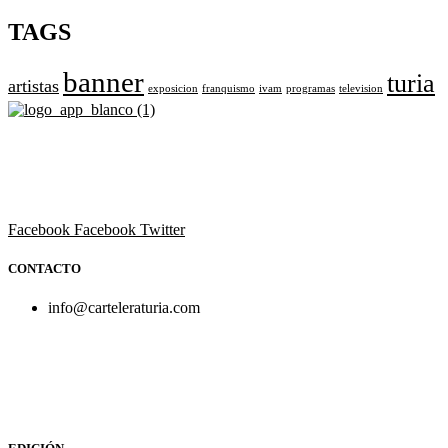
TAGS
banner
turia
artistas
exposicion
franquismo
ivam
programas
television
Revista cultural de Valencia desde 1964.
Todo el ocio, cultura, cine y espectáculos de la Comunidad
Valenciana.
Facebook
Facebook
Twitter
CONTACTO
info@carteleraturia.com
PUBLICIDAD:
publicidad@carteleraturia.com |
REDACCIÓN:
turia@carteleraturia.com actos@carteleraturia.com
TIENDA ONLINE:
tienda@carteleraturia.com