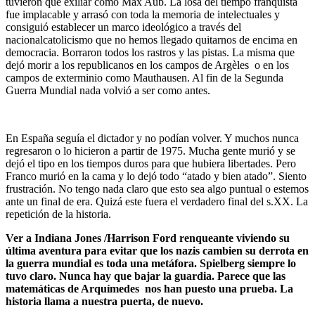
tuvieron que exiliar como Max Aub. La losa del tiempo franquista
fue implacable y arrasó con toda la memoria de intelectuales y
consiguió establecer un marco ideológico a través del
nacionalcatolicismo que no hemos llegado quitarnos de encima en
democracia. Borraron todos los rastros y las pistas. La misma que
dejó morir a los republicanos en los campos de Argèles o en los
campos de exterminio como Mauthausen. Al fin de la Segunda
Guerra Mundial nada volvió a ser como antes.
En España seguía el dictador y no podían volver. Y muchos nunca
regresaron o lo hicieron a partir de 1975. Mucha gente murió y se
dejó el tipo en los tiempos duros para que hubiera libertades. Pero
Franco murió en la cama y lo dejó todo “atado y bien atado”. Siento
frustración. No tengo nada claro que esto sea algo puntual o estemos
ante un final de era. Quizá este fuera el verdadero final del s.XX. La
repetición de la historia.
Ver a Indiana Jones /Harrison Ford renqueante viviendo su
última aventura para evitar que los nazis cambien su derrota en
la guerra mundial es toda una metáfora. Spielberg siempre lo
tuvo claro. Nunca hay que bajar la guardia. Parece que las
matemáticas de Arquímedes nos han puesto una prueba. La
historia llama a nuestra puerta, de nuevo.