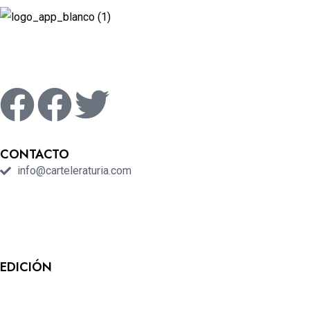
Revista cultural de Valencia desde 1964.
Todo el ocio, cultura, cine y espectáculos de la Comunidad
Valenciana.
CONTACTO
info@carteleraturia.com
PUBLICIDAD:
publicidad@carteleraturia.com |
REDACCIÓN:
turia@carteleraturia.com actos@carteleraturia.com
TIENDA ONLINE:
tienda@carteleraturia.com
EDICIÓN
EDITA:
PUBLICACIONES TURIA S.L. Depósito Legal: V-151-
1964