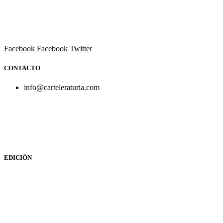
Revista cultural de Valencia desde 1964.
Todo el ocio, cultura, cine y espectáculos de la Comunidad
Valenciana.
Facebook
Facebook
Twitter
CONTACTO
info@carteleraturia.com
PUBLICIDAD:
publicidad@carteleraturia.com |
REDACCIÓN:
turia@carteleraturia.com actos@carteleraturia.com
TIENDA ONLINE:
tienda@carteleraturia.com
EDICIÓN
EDITA:
PUBLICACIONES TURIA S.L. Depósito Legal: V-151-
1964
CARTELERA TURIA
© 2023
Diseño web: spectravideo1976@gmail.com