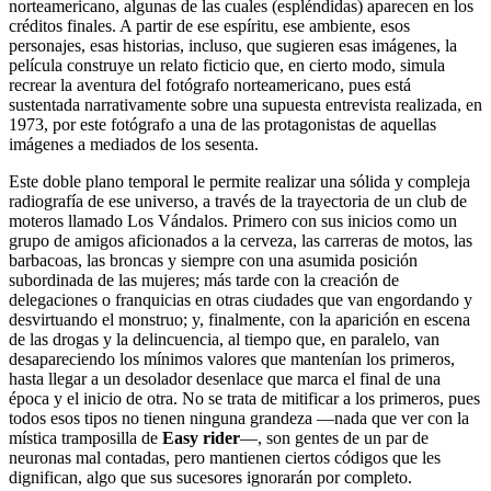
norteamericano, algunas de las cuales (espléndidas) aparecen en los
créditos finales. A partir de ese espíritu, ese ambiente, esos
personajes, esas historias, incluso, que sugieren esas imágenes, la
película construye un relato ficticio que, en cierto modo, simula
recrear la aventura del fotógrafo norteamericano, pues está
sustentada narrativamente sobre una supuesta entrevista realizada, en
1973, por este fotógrafo a una de las protagonistas de aquellas
imágenes a mediados de los sesenta.
Este doble plano temporal le permite realizar una sólida y compleja
radiografía de ese universo, a través de la trayectoria de un club de
moteros llamado Los Vándalos. Primero con sus inicios como un
grupo de amigos aficionados a la cerveza, las carreras de motos, las
barbacoas, las broncas y siempre con una asumida posición
subordinada de las mujeres; más tarde con la creación de
delegaciones o franquicias en otras ciudades que van engordando y
desvirtuando el monstruo; y, finalmente, con la aparición en escena
de las drogas y la delincuencia, al tiempo que, en paralelo, van
desapareciendo los mínimos valores que mantenían los primeros,
hasta llegar a un desolador desenlace que marca el final de una
época y el inicio de otra. No se trata de mitificar a los primeros, pues
todos esos tipos no tienen ninguna grandeza —nada que ver con la
mística tramposilla de
Easy rider
—, son gentes de un par de
neuronas mal contadas, pero mantienen ciertos códigos que les
dignifican, algo que sus sucesores ignorarán por completo.