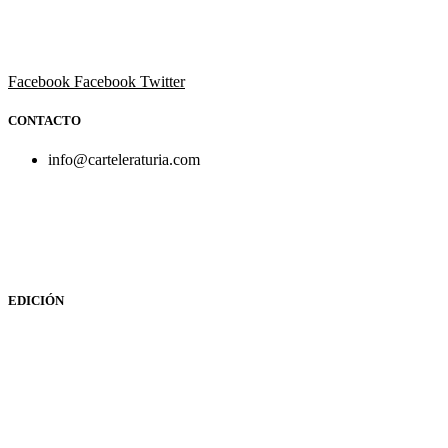
Todo el ocio, cultura, cine y espectáculos de la Comunidad
Valenciana.
Facebook
Facebook
Twitter
CONTACTO
info@carteleraturia.com
PUBLICIDAD:
publicidad@carteleraturia.com |
REDACCIÓN:
turia@carteleraturia.com actos@carteleraturia.com
TIENDA ONLINE:
tienda@carteleraturia.com
EDICIÓN
EDITA:
PUBLICACIONES TURIA S.L. Depósito Legal: V-151-
1964
CARTELERA TURIA
© 2023
Diseño web: spectravideo1976@gmail.com