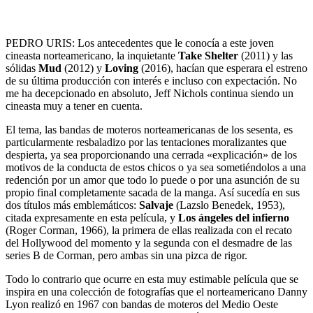
PEDRO URIS: Los antecedentes que le conocía a este joven
cineasta norteamericano, la inquietante
Take Shelter
(2011) y las
sólidas
Mud
(2012) y
Loving
(2016), hacían que esperara el estreno
de su última producción con interés e incluso con expectación. No
me ha decepcionado en absoluto, Jeff Nichols continua siendo un
cineasta muy a tener en cuenta.
El tema, las bandas de moteros norteamericanas de los sesenta, es
particularmente resbaladizo por las tentaciones moralizantes que
despierta, ya sea proporcionando una cerrada «explicación» de los
motivos de la conducta de estos chicos o ya sea sometiéndolos a una
redención por un amor que todo lo puede o por una asunción de su
propio final completamente sacada de la manga. Así sucedía en sus
dos títulos más emblemáticos:
Salvaje
(Lazslo Benedek, 1953),
citada expresamente en esta película, y
Los ángeles del infierno
(Roger Corman, 1966), la primera de ellas realizada con el recato
del Hollywood del momento y la segunda con el desmadre de las
series B de Corman, pero ambas sin una pizca de rigor.
Todo lo contrario que ocurre en esta muy estimable película que se
inspira en una colección de fotografías que el norteamericano Danny
Lyon realizó en 1967 con bandas de moteros del Medio Oeste