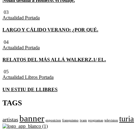
Nolan desafía a Homero: el rodaje.
03
Actualidad
Portada
LARGO Y CÁLIDO VERANO: ¿POR QUÉ.
04
Actualidad
Portada
RELATOS DEL MÁS ALLÁ WALKERZ.1/ EL.
05
Actualidad
Libros
Portada
UN ESTIU DE LLIBRES
TAGS
banner
turia
artistas
exposicion
franquismo
ivam
programas
television
Revista cultural de Valencia desde 1964.