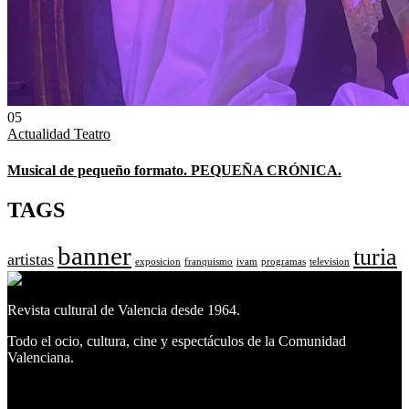
05
Actualidad
Teatro
Musical de pequeño formato. PEQUEÑA CRÓNICA.
TAGS
banner
turia
artistas
exposicion
franquismo
ivam
programas
television
Revista cultural de Valencia desde 1964.
Todo el ocio, cultura, cine y espectáculos de la Comunidad
Valenciana.
Facebook
Facebook
Twitter