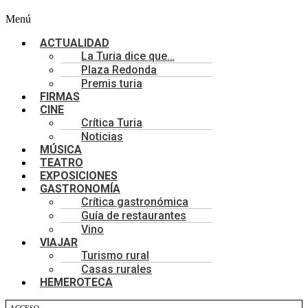
Menú
ACTUALIDAD
La Turia dice que…
Plaza Redonda
Premis turia
FIRMAS
CINE
Crítica Turia
Noticias
MÚSICA
TEATRO
EXPOSICIONES
GASTRONOMÍA
Crítica gastronómica
Guía de restaurantes
Vino
VIAJAR
Turismo rural
Casas rurales
HEMEROTECA