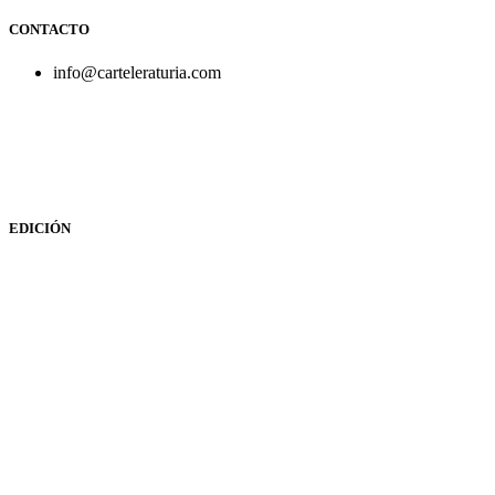
CONTACTO
info@carteleraturia.com
PUBLICIDAD:
publicidad@carteleraturia.com |
REDACCIÓN:
turia@carteleraturia.com actos@carteleraturia.com
TIENDA ONLINE:
tienda@carteleraturia.com
EDICIÓN
EDITA:
PUBLICACIONES TURIA S.L. Depósito Legal: V-151-
1964
CARTELERA TURIA
© 2023
Diseño web: spectravideo1976@gmail.com