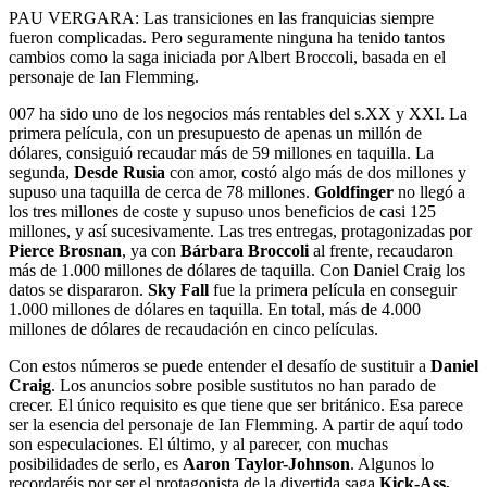
PAU VERGARA: Las transiciones en las franquicias siempre
fueron complicadas. Pero seguramente ninguna ha tenido tantos
cambios como la saga iniciada por Albert Broccoli, basada en el
personaje de Ian Flemming.
007 ha sido uno de los negocios más rentables del s.XX y XXI. La
primera película, con un presupuesto de apenas un millón de
dólares, consiguió recaudar más de 59 millones en taquilla. La
segunda,
Desde Rusia
con amor, costó algo más de dos millones y
supuso una taquilla de cerca de 78 millones.
Goldfinger
no llegó a
los tres millones de coste y supuso unos beneficios de casi 125
millones, y así sucesivamente. Las tres entregas, protagonizadas por
Pierce Brosnan
, ya con
Bárbara Broccoli
al frente, recaudaron
más de 1.000 millones de dólares de taquilla. Con Daniel Craig los
datos se dispararon.
Sky Fall
fue la primera película en conseguir
1.000 millones de dólares en taquilla. En total, más de 4.000
millones de dólares de recaudación en cinco películas.
Con estos números se puede entender el desafío de sustituir a
Daniel
Craig
. Los anuncios sobre posible sustitutos no han parado de
crecer. El único requisito es que tiene que ser británico. Esa parece
ser la esencia del personaje de Ian Flemming. A partir de aquí todo
son especulaciones. El último, y al parecer, con muchas
posibilidades de serlo, es
Aaron Taylor-Johnson
. Algunos lo
recordaréis por ser el protagonista de la divertida saga
Kick-Ass,