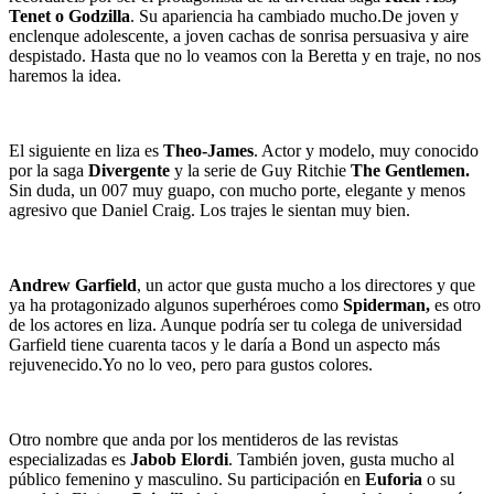
Tenet o Godzilla
. Su apariencia ha cambiado mucho.De joven y
enclenque adolescente, a joven cachas de sonrisa persuasiva y aire
despistado. Hasta que no lo veamos con la Beretta y en traje, no nos
haremos la idea.
El siguiente en liza es
Theo-James
. Actor y modelo, muy conocido
por la saga
Divergente
y la serie de Guy Ritchie
The Gentlemen.
Sin duda, un 007 muy guapo, con mucho porte, elegante y menos
agresivo que Daniel Craig. Los trajes le sientan muy bien.
Andrew Garfield
, un actor que gusta mucho a los directores y que
ya ha protagonizado algunos superhéroes como
Spiderman,
es otro
de los actores en liza. Aunque podría ser tu colega de universidad
Garfield tiene cuarenta tacos y le daría a Bond un aspecto más
rejuvenecido.Yo no lo veo, pero para gustos colores.
Otro nombre que anda por los mentideros de las revistas
especializadas es
Jabob Elordi
. También joven, gusta mucho al
público femenino y masculino. Su participación en
Euforia
o su