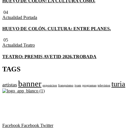
HUEVO DE COLÓN: LA CULTURA COMO.
04
Actualidad
Portada
HUEVO DE COLÓN. CULTURA: ENTRE PLANES.
05
Actualidad
Teatro
TEATRO: PREMIS AVETID 2026.TROBADA
TAGS
banner
turia
artistas
exposicion
franquismo
ivam
programas
television
Revista cultural de Valencia desde 1964.
Todo el ocio, cultura, cine y espectáculos de la Comunidad
Valenciana.
Facebook
Facebook
Twitter