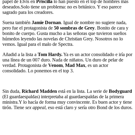
papel de Elvis en
Priscilla
lo han puesto en el top de hombres más
deseados.Solo tiene un problema: no es británico. Y eso parece
sagrado para los creadores.
Suena también
Jamie Dornan
. Igual de nombre no sugiere nada,
pero fue el protagonista de
50 sombras de Grey
. Bonito de cara y
bonito de cuerpo. Gusta mucho a las señoras que tuvieron sueños
húmedos leyendo las novelas de Christian Grey. Nosotros no lo
vemos. Igual para el malo de Spectra.
Añadid a la lista a
Tom Hardy.
Ya es un actor consolidado e iría por
una línea de un 007 duro. Nada de niñatos. Un duro de pelar de
verdad. Protagonista de
Venom
,
Mad Max
, es un actor
consolidado. Lo ponemos en el top 3.
Sin duda,
Richard Madden
está en la lista. La serie de
Bodyguard
(El guardaespaldas) interpretaba al guardaespaldas de la primera
ministra.Y lo hacía de forma muy convincente. Es buen actor y tiene
tirón. Tiene
sex appeal
, eso está claro y sería otro Bond de los duros.