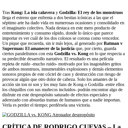
Tras
Kong: La isla calavera
y
Godzilla: El rey de los monstruos
llega el estreno que enfrenta a dos bestias icónicas a las que el
séptimo arte ha dado vida en numerosas ocasiones y consolidado en
el imaginario colectivo. Nada destaca en este mero producto de
entretenimiento y consumo rápido, donde lo único que parece
importar es ver cuál de los dos colosos se corona como vencedor.
Un pique que recuerda, sin ir más lejos, al generado por
Batman v
Superman: El amanecer de la justicia
que, por cierto, guarda
ciertos paralelismos con esta
Godzilla vs. Kong
en lo que respecta a
su predecible desarrollo narrativo. El resultado es una película
repleta de ruido -mucho ruido- motivado por los inagotables gritos
de ambos monstruos, innumerables explosiones y demás elementos
sonoros propios de este cóctel de caos y destrucción con riesgo de
provocar algún que otro dolor de cabeza. Solo los amantes de la
acción sin ton ni son y los muy fans de Kong o Godzilla -entre ellos
los chiquillos con sus muñecos incluidos- podrán encontrar algo de
disfrute en este despropósito saturado de efectos especiales y
aderezado con absurdas tramas de humanos que a nadie importan.
Verla es perder el tiempo; perdérsela una victoria.
CRÍTICA DE RODRIGO CUEVAS – La