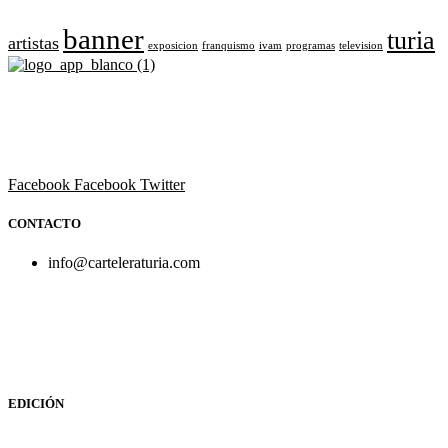
banner
turia
artistas
exposicion
franquismo
ivam
programas
television
Revista cultural de Valencia desde 1964.
Todo el ocio, cultura, cine y espectáculos de la Comunidad
Valenciana.
Facebook
Facebook
Twitter
CONTACTO
info@carteleraturia.com
PUBLICIDAD:
publicidad@carteleraturia.com |
REDACCIÓN:
turia@carteleraturia.com actos@carteleraturia.com
TIENDA ONLINE:
tienda@carteleraturia.com
EDICIÓN
EDITA:
PUBLICACIONES TURIA S.L. Depósito Legal: V-151-