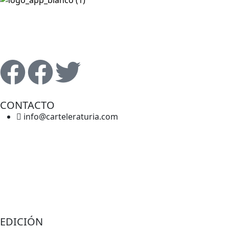
Revista cultural de Valencia desde 1964.
Todo el ocio, cultura, cine y espectáculos de la Comunidad
Valenciana.
CONTACTO
info@carteleraturia.com
PUBLICIDAD:
publicidad@carteleraturia.com |
REDACCIÓN:
turia@carteleraturia.com
actos@carteleraturia.com
TIENDA ONLINE:
tienda@carteleraturia.com
EDICIÓN