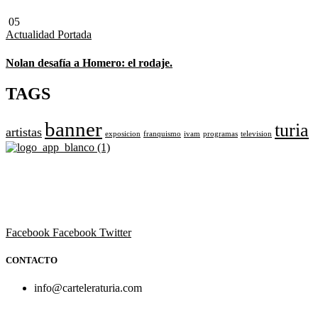
05
Actualidad
Portada
Nolan desafía a Homero: el rodaje.
TAGS
banner
turia
artistas
exposicion
franquismo
ivam
programas
television
Revista cultural de Valencia desde 1964.
Todo el ocio, cultura, cine y espectáculos de la Comunidad
Valenciana.
Facebook
Facebook
Twitter
CONTACTO
info@carteleraturia.com
PUBLICIDAD:
publicidad@carteleraturia.com |