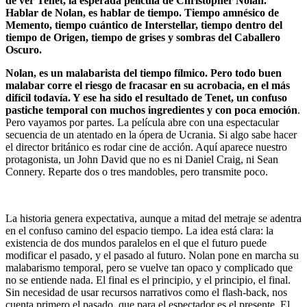
de ver Tenet, la esperada película de Christopher Nolan.
Hablar de Nolan, es hablar de tiempo. Tiempo amnésico de
Memento, tiempo cuántico de Interstellar, tiempo dentro del
tiempo de Origen, tiempo de grises y sombras del Caballero
Oscuro.
Nolan, es un malabarista del tiempo fílmico. Pero todo buen
malabar corre el riesgo de fracasar en su acrobacia, en el más
difícil todavía. Y ese ha sido el resultado de Tenet, un confuso
pastiche temporal con muchos ingredientes y con poca emoción
.
Pero vayamos por partes. La película abre con una espectacular
secuencia de un atentado en la ópera de Ucrania. Si algo sabe hacer
el director británico es rodar cine de acción. Aquí aparece nuestro
protagonista, un John David que no es ni Daniel Craig, ni Sean
Connery. Reparte dos o tres mandobles, pero transmite poco.
La historia genera expectativa, aunque a mitad del metraje se adentra
en el confuso camino del espacio tiempo. La idea está clara: la
existencia de dos mundos paralelos en el que el futuro puede
modificar el pasado, y el pasado al futuro. Nolan pone en marcha su
malabarismo temporal, pero se vuelve tan opaco y complicado que
no se entiende nada. El final es el principio, y el principio, el final.
Sin necesidad de usar recursos narrativos como el flash-back, nos
cuenta primero el pasado, que para el espectador es el presente. El