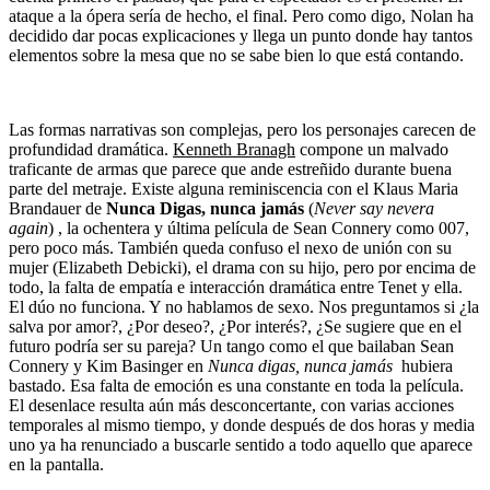
ataque a la ópera sería de hecho, el final. Pero como digo, Nolan ha
decidido dar pocas explicaciones y llega un punto donde hay tantos
elementos sobre la mesa que no se sabe bien lo que está contando.
Las formas narrativas son complejas, pero los personajes carecen de
profundidad dramática.
Kenneth Branagh
compone un malvado
traficante de armas que parece que ande estreñido durante buena
parte del metraje. Existe alguna reminiscencia con el Klaus Maria
Brandauer de
Nunca Digas, nunca jamás
(
Never say nevera
again
) , la ochentera y última película de Sean Connery como 007,
pero poco más. También queda confuso el nexo de unión con su
mujer (Elizabeth Debicki), el drama con su hijo, pero por encima de
todo, la falta de empatía e interacción dramática entre Tenet y ella.
El dúo no funciona. Y no hablamos de sexo. Nos preguntamos si ¿la
salva por amor?, ¿Por deseo?, ¿Por interés?, ¿Se sugiere que en el
futuro podría ser su pareja? Un tango como el que bailaban Sean
Connery y Kim Basinger en
Nunca digas, nunca jamás
hubiera
bastado. Esa falta de emoción es una constante en toda la película.
El desenlace resulta aún más desconcertante, con varias acciones
temporales al mismo tiempo, y donde después de dos horas y media
uno ya ha renunciado a buscarle sentido a todo aquello que aparece
en la pantalla.